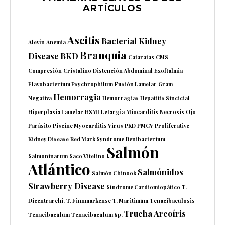
ARTÍCULOS
Ascitis
Bacterial Kidney
Alevín
Anemia
Branquia
Disease
BKD
Cataratas
CMS
Compresión
Cristalino
Distención Abdominal
Exoftalmia
Flavobacterium Psychrophilum
Fusión Lamelar
Gram
Hemorragia
Negativa
Hemorragias
Hepatitis Sincicial
Hiperplasia Lamelar
HSMI
Letargia
Miocarditis
Necrosis
Ojo
Parásito
Piscine Myocarditis Virus
PKD
PMCV
Proliferative
Kidney Disease
Red Mark Syndrome
Renibacterium
Salmón
Salmoninarum
Saco Vitelino
Atlántico
Salmónidos
Salmón Chinook
Strawberry Disease
Síndrome Cardiomiopático
T.
Dicentrarchi.
T. Finnmarkense
T. Maritimum
Tenacibaculosis
Trucha Arcoíris
Tenacibaculum
Tenacibaculum Sp.