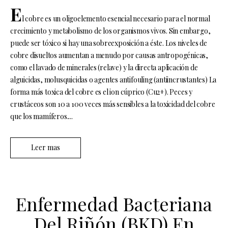
E
l cobre es un oligoelemento esencial necesario para el normal
crecimiento y metabolismo de los organismos vivos. Sin embargo,
puede ser tóxico si hay una sobreexposición a éste. Los niveles de
cobre disueltos aumentan a menudo por causas antropogénicas,
como el lavado de minerales (relave) y la directa aplicación de
alguicidas, molusquicidas o agentes antifouling (antiincrustantes) La
forma más toxica del cobre es el ion cúprico (Cu2+). Peces y
crustáceos son 10 a 100 veces más sensibles a la toxicidad del cobre
que los mamíferos....
Leer mas
Enfermedad Bacteriana
Del Riñón (BKD) En