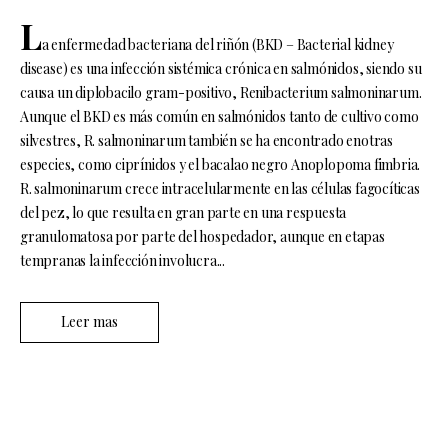
L
a enfermedad bacteriana del riñón (BKD – Bacterial kidney
disease) es una infección sistémica crónica en salmónidos, siendo su
causa un diplobacilo gram-positivo, Renibacterium salmoninarum.
Aunque el BKD es más común en salmónidos tanto de cultivo como
silvestres, R. salmoninarum también se ha encontrado enotras
especies, como ciprínidos y el bacalao negro Anoplopoma fimbria.
R. salmoninarum crece intracelularmente en las células fagocíticas
del pez, lo que resulta en gran parte en una respuesta
granulomatosa por parte del hospedador, aunque en etapas
tempranas la infección involucra...
Leer mas