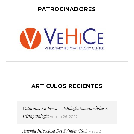
o
PATROCINADORES
r
:
ARTÍCULOS RECIENTES
Cataratas En Peces – Patología Macroscópica E
Histopatología
Agosto 26, 2022
Anemia Infecciosa Del Salmón (ISA)
Mayo 2,